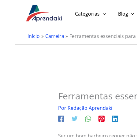
Ir
para
Categorias
Blog
o
conteúdo
Início
Carreira
Ferramentas essenciais para
Ferramentas essen
Por
Redação Aprendaki
Ser um bom barbeiro requer não s