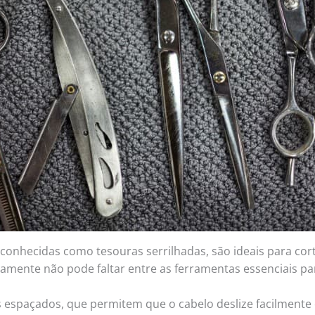
onhecidas como tesouras serrilhadas, são ideais para co
tamente não pode faltar entre as ferramentas essenciais pa
espaçados, que permitem que o cabelo deslize facilmente 