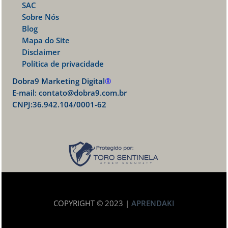
SAC
Sobre Nós
Blog
Mapa do Site
Disclaimer
Política de privacidade
Dobra9 Marketing Digital
®
E-mail:
contato@dobra9.com.br
CNPJ:36.942.104/0001-62
COPYRIGHT © 2023 |
APRENDAKI