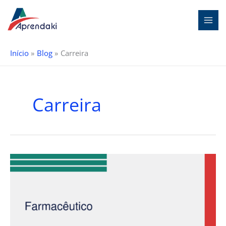
Ir
para
o
conteúdo
Início
Blog
Carreira
Carreira
Farmacêutico:
O
Que
Faz,
Qual
a