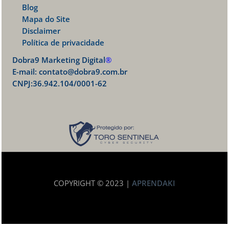
Blog
Mapa do Site
Disclaimer
Política de privacidade
Dobra9 Marketing Digital
®
E-mail:
contato@dobra9.com.br
CNPJ:36.942.104/0001-62
COPYRIGHT © 2023 |
APRENDAKI