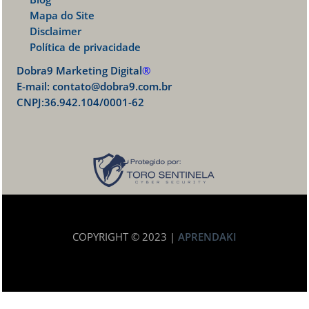
Mapa do Site
Disclaimer
Política de privacidade
Dobra9 Marketing Digital
®
E-mail:
contato@dobra9.com.br
CNPJ:36.942.104/0001-62
COPYRIGHT © 2023 |
APRENDAKI