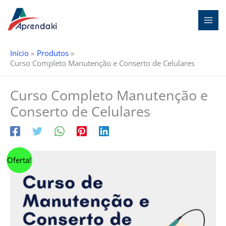
Ir
para
o
conteúdo
Início
Produtos
Curso Completo Manutenção e Conserto de Celulares
Curso Completo Manutenção e
Conserto de Celulares
O
O
Oferta!
preço
preço
original
atual
era:
é:
R$ 497,00.
R$ 297,00.