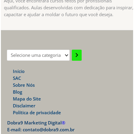
Aqui, você encontrará cursos feitos por profissionais
qualificados. Aulas desenvolvidas com dedicação para inspirar,
capacitar e ajudar a moldar o futuro que você deseja.
Selecione
uma
Início
categoria
SAC
Sobre Nós
Blog
Mapa do Site
Disclaimer
Política de privacidade
Dobra9 Marketing Digital
®
E-mail:
contato@dobra9.com.br