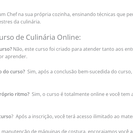
r um Chef na sua própria cozinha, ensinando técnicas que pe
tres da culinária.
rso de Culinária Online:
curso?
Não, este curso foi criado para atender tanto aos ent
or aprender.
o do curso?
Sim, após a conclusão bem-sucedida do curso, v
róprio ritmo?
Sim, o curso é totalmente online e você tem 
curso
? Após a inscrição, você terá acesso ilimitado ao mater
e manutenção de máquinas de costura, encorajamos você a 