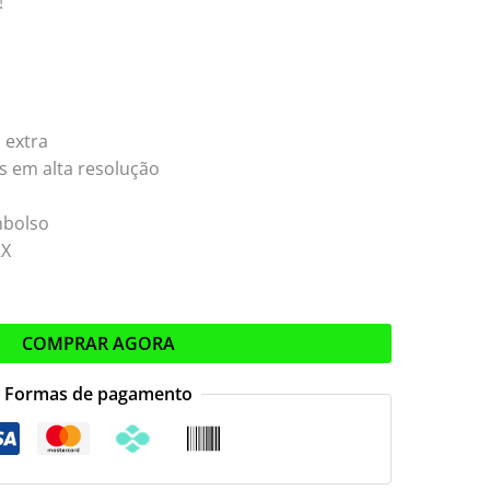
!
 extra
s em alta resolução
embolso
2X
COMPRAR AGORA
Formas de pagamento