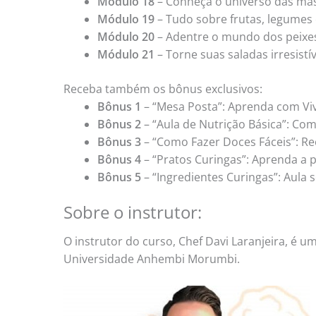
Módulo 18
– Conheça o universo das ma
Módulo 19
– Tudo sobre frutas, legumes e
Módulo 20
– Adentre o mundo dos peixes
Módulo 21
– Torne suas saladas irresistív
Receba também os bônus exclusivos:
Bônus 1
– “Mesa Posta”: Aprenda com Viv
Bônus 2
– “Aula de Nutrição Básica”: Com
Bônus 3
– “Como Fazer Doces Fáceis”: Rec
Bônus 4
– “Pratos Curingas”: Aprenda a 
Bônus 5
– “Ingredientes Curingas”: Aula
Sobre o instrutor:
O instrutor do curso, Chef Davi Laranjeira, é u
Universidade Anhembi Morumbi.