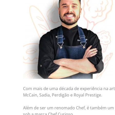
Com mais de uma década de experiência na arte
McCain, Sadia, Perdigão e Royal Prestige.
Além de ser um renomado Chef, é também um áv
sob a marca Chef Curioso.