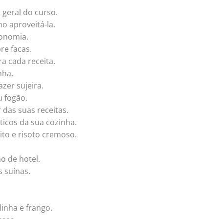
 geral do curso.
o aproveitá-la.
onomia.
re facas.
a cada receita.
nha.
zer sujeira.
u fogão.
das suas receitas.
icos da sua cozinha.
ito e risoto cremoso.
o de hotel.
 suínas.
inha e frango.