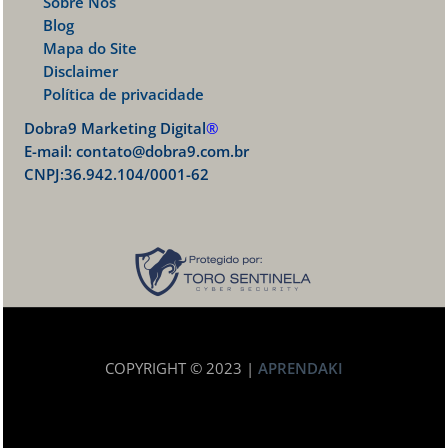
Sobre Nós
Blog
Mapa do Site
Disclaimer
Política de privacidade
Dobra9 Marketing Digital
®
E-mail:
contato@dobra9.com.br
CNPJ:36.942.104/0001-62
COPYRIGHT © 2023 |
APRENDAKI