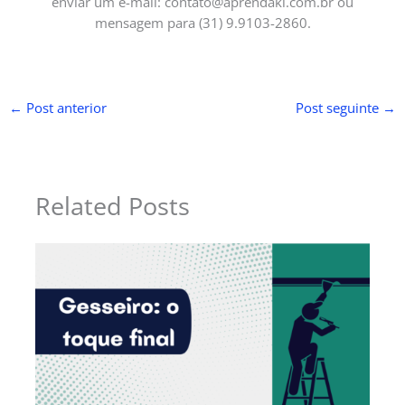
enviar um e-mail:
contato@aprendaki.com.br
ou
mensagem para (31) 9.9103-2860.
←
Post anterior
Post seguinte
→
Related Posts