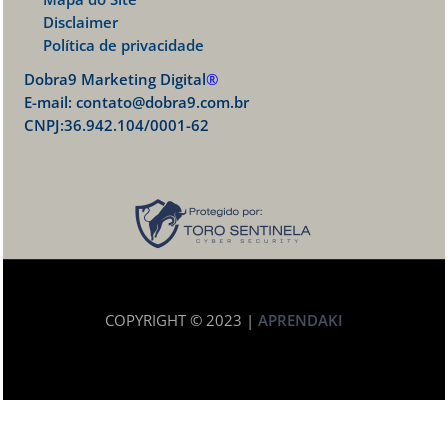
Disclaimer
Política de privacidade
Dobra9 Marketing Digital
®
E-mail:
contato@dobra9.com.br
CNPJ:36.942.104/0001-62
COPYRIGHT © 2023 |
APRENDAKI