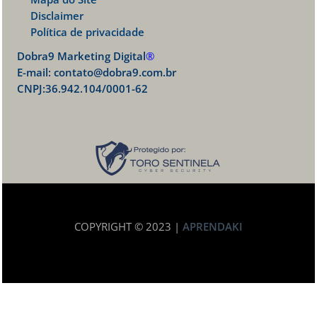
Disclaimer
Política de privacidade
Dobra9 Marketing Digital
®
E-mail:
contato@dobra9.com.br
CNPJ:36.942.104/0001-62
COPYRIGHT © 2023 |
APRENDAKI