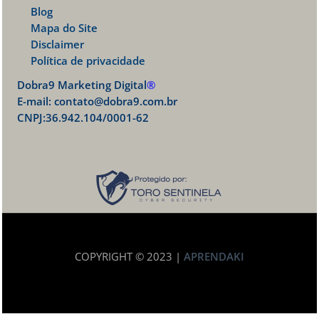
Blog
Mapa do Site
Disclaimer
Política de privacidade
Dobra9 Marketing Digital
®
E-mail:
contato@dobra9.com.br
CNPJ:36.942.104/0001-62
COPYRIGHT © 2023 |
APRENDAKI